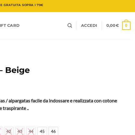
 GRATUITA SOPRA I 79€
0
IFT CARD
ACCEDI
0,00
€
– Beige
las / alpargatas facile da indossare e realizzata con cotone
e traspirante ..
42
43
44
45
46