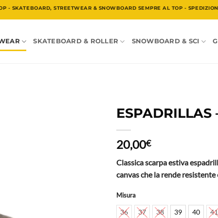
OP - SKATEBOARD, STREETWEAR & SNOWBOARD SEMPRE AL TOP - SPEDIZIONE
TWEAR
SKATEBOARD & ROLLER
SNOWBOARD & SCI
G
ESPADRILLAS 
20,00
€
Classica scarpa estiva espadril
canvas che la rende resistente 
Misura
36
37
38
39
40
41