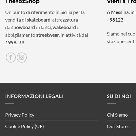
TheYozShop
Vieni a Tr
Un punto di riferimento in Sicilia per la
A Messina, in
vendita di
skateboard,
attrezzatura
- 98123
da
snowboard
e da
sci,
wakeboard
e
Siamo nel cuor
abbigliamento
streetwear.
In attività dal
stazione centr
1999…!!!
INFORMAZIONI LEGALI
SU DI NOI
Privacy Policy
Chi Siamo
Cookie Policy (UE)
Our Stores