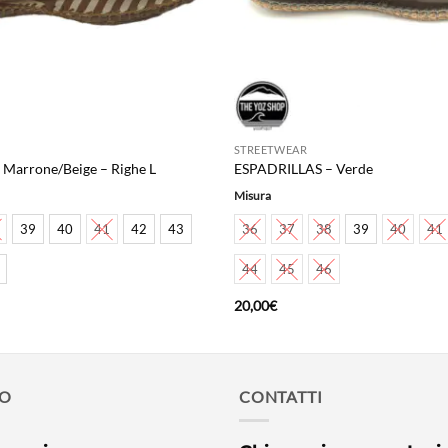
STREETWEAR
Marrone/Beige – Righe L
ESPADRILLAS – Verde
Misura
39
40
41
42
43
36
37
38
39
40
41
44
45
46
20,00
€
MO
CONTATTI