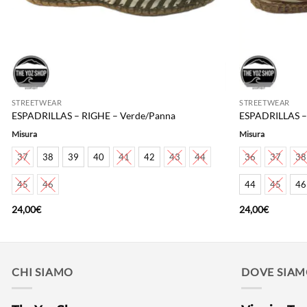
STREETWEAR
STREETWEAR
ESPADRILLAS – RIGHE – Verde/Panna
ESPADRILLAS – 
Misura
Misura
37
38
39
40
41
42
43
44
36
37
38
45
46
44
45
46
24,00
€
24,00
€
CHI SIAMO
DOVE SIA