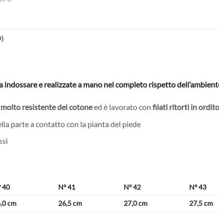
0)
 da indossare e realizzate a mano nel completo rispetto dell’ambient
 molto resistente del cotone
ed è lavorato con
filati ritorti in ordi
lla parte a contatto con la pianta del piede
ssi
 40
Nº 41
Nº 42
Nº 43
,0 cm
26,5 cm
27,0 cm
27,5 cm