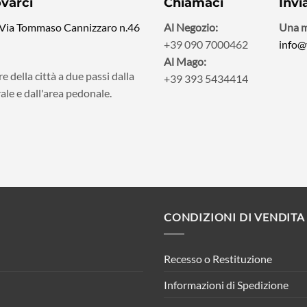
ovarci
Chiamaci
Invi
 Via Tommaso Cannizzaro n.46
Al Negozio:
Una m
+39 090 7000462
info@
Al Mago:
e della città a due passi dalla
+39 393 5434414
ale e dall'area pedonale.
CONDIZIONI DI VENDITA
Recesso o Restituzione
Informazioni di Spedizione