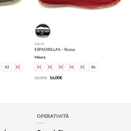
SALDI
ESPADRILLAS – Rossa
Misura
42
43
41
42
43
44
45
46
Il
Il
20,00
€
16,00
€
prezzo
prezzo
originale
attuale
era:
è:
20,00€.
16,00€.
OPERATIVITÀ