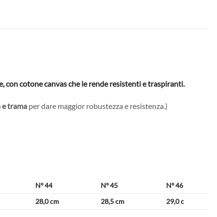
e, con cotone canvas che le rende resistenti e traspiranti.
to e trama
per dare maggior robustezza e resistenza.)
Nº 44
Nº 45
Nº 46
28,0 cm
28,5 cm
29,0 c