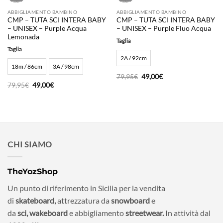
ABBIGLIAMENTO BAMBINO
ABBIGLIAMENTO BAMBINO
CMP – TUTA SCI INTERA BABY
CMP – TUTA SCI INTERA BABY
– UNISEX – Purple Acqua
– UNISEX – Purple Fluo Acqua
Lemonada
Taglia
Taglia
2A / 92cm
18m / 86cm
3A / 98cm
Il
Il
79,95
€
49,00
€
prezzo
prezzo
Il
Il
79,95
€
49,00
€
originale
attuale
prezzo
prezzo
era:
è:
originale
attuale
79,95€.
49,00€.
era:
è:
79,95€.
49,00€.
CHI SIAMO
TheYozShop
Un punto di riferimento in Sicilia per la vendita
di
skateboard,
attrezzatura da
snowboard
e
da
sci,
wakeboard
e abbigliamento
streetwear.
In attività dal