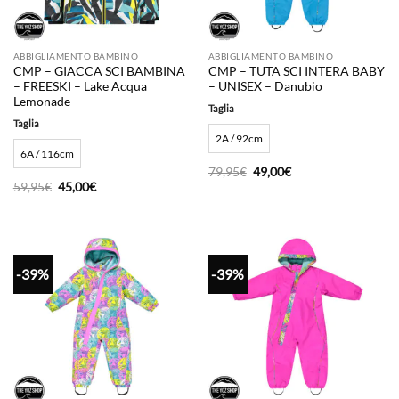
ABBIGLIAMENTO BAMBINO
ABBIGLIAMENTO BAMBINO
CMP – GIACCA SCI BAMBINA
CMP – TUTA SCI INTERA BABY
– FREESKI – Lake Acqua
– UNISEX – Danubio
Lemonade
Taglia
Taglia
2A / 92cm
6A / 116cm
Il
Il
79,95
€
49,00
€
prezzo
prezzo
Il
Il
59,95
€
45,00
€
originale
attuale
prezzo
prezzo
era:
è:
originale
attuale
79,95€.
49,00€.
era:
è:
59,95€.
45,00€.
-39%
-39%