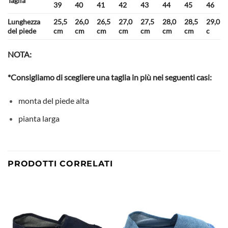
Taglia
39
40
41
42
43
44
45
46
Lunghezza
25,5
26,0
26,5
27,0
27,5
28,0
28,5
29,0
del piede
cm
cm
cm
cm
cm
cm
cm
c
NOTA:
*Consigliamo di scegliere una taglia in più nei seguenti casi:
monta del piede alta
pianta larga
PRODOTTI CORRELATI