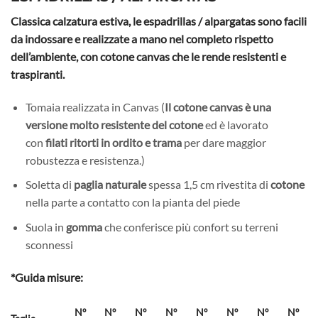
Classica calzatura estiva, le espadrillas / alpargatas sono facili
da indossare e realizzate a mano nel completo rispetto
dell’ambiente, con cotone canvas che le rende resistenti e
traspiranti.
Tomaia realizzata in Canvas (
Il cotone canvas è una
versione molto resistente del cotone
ed è lavorato
con
filati ritorti in ordito e trama
per dare maggior
robustezza e resistenza.)
Soletta di
paglia naturale
spessa 1,5 cm rivestita di
cotone
nella parte a contatto con la pianta del piede
Suola in
gomma
che conferisce più confort su terreni
sconnessi
*Guida misure:
Nº
Nº
Nº
Nº
Nº
Nº
Nº
Nº