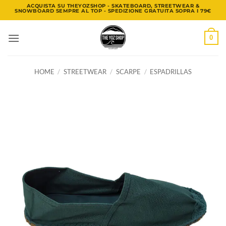
Salta
ACQUISTA SU THEYOZSHOP - SKATEBOARD, STREETWEAR &
SNOWBOARD SEMPRE AL TOP - SPEDIZIONE GRATUITA SOPRA I 79€
ai
contenuti
0
HOME
/
STREETWEAR
/
SCARPE
/
ESPADRILLAS