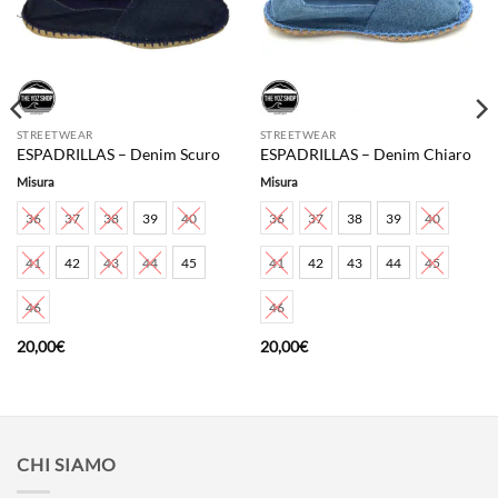
STREETWEAR
STREETWEAR
ESPADRILLAS – Denim Scuro
ESPADRILLAS – Denim Chiaro
Misura
Misura
36
37
38
39
40
36
37
38
39
40
41
42
43
44
45
41
42
43
44
45
46
46
20,00
€
20,00
€
CHI SIAMO