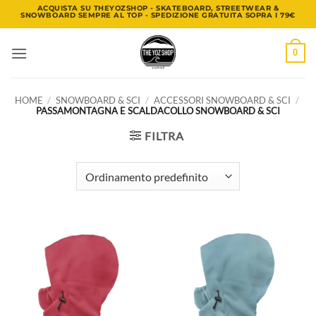
Salta
ACQUISTA SU THEYOZSHOP - SKATEBOARD, STREETWEAR &
SNOWBOARD SEMPRE AL TOP - SPEDIZIONE GRATUITA SOPRA I 79€
ai
contenuti
0
HOME
/
SNOWBOARD & SCI
/
ACCESSORI SNOWBOARD & SCI
/
PASSAMONTAGNA E SCALDACOLLO SNOWBOARD & SCI
FILTRA