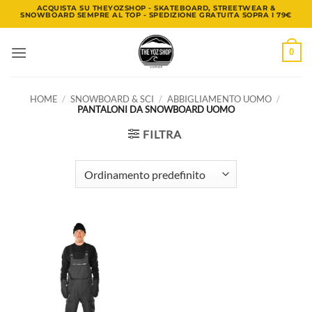
Salta
ACQUISTA SU THEYOZSHOP - SKATEBOARD, STREETWEAR &
SNOWBOARD SEMPRE AL TOP - SPEDIZIONE GRATUITA SOPRA I 79€
ai
contenuti
0
HOME
/
SNOWBOARD & SCI
/
ABBIGLIAMENTO UOMO
/
PANTALONI DA SNOWBOARD UOMO
FILTRA