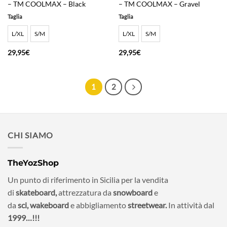
– TM COOLMAX – Black
– TM COOLMAX – Gravel
Taglia
Taglia
L/XL
S/M
L/XL
S/M
29,95
€
29,95
€
1
2
CHI SIAMO
TheYozShop
Un punto di riferimento in Sicilia per la vendita
di
skateboard,
attrezzatura da
snowboard
e
da
sci,
wakeboard
e abbigliamento
streetwear.
In attività dal
1999…!!!