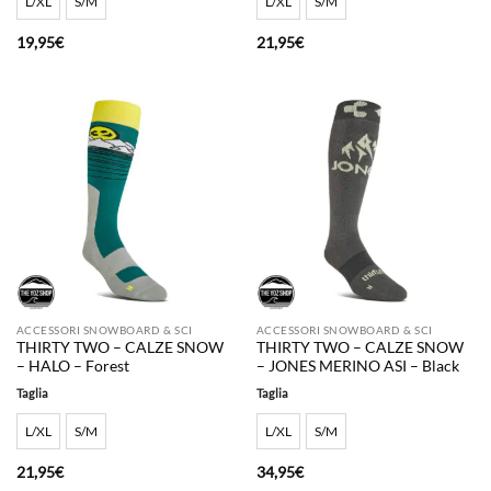
L/XL
S/M
L/XL
S/M
19,95
€
21,95
€
ACCESSORI SNOWBOARD & SCI
ACCESSORI SNOWBOARD & SCI
THIRTY TWO – CALZE SNOW
THIRTY TWO – CALZE SNOW
– HALO – Forest
– JONES MERINO ASI – Black
Taglia
Taglia
L/XL
S/M
L/XL
S/M
21,95
€
34,95
€