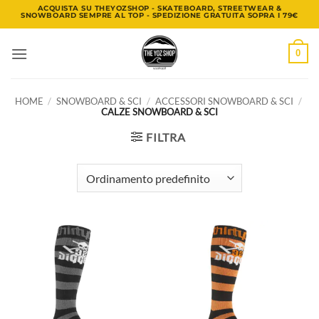
Salta
ACQUISTA SU THEYOZSHOP - SKATEBOARD, STREETWEAR &
SNOWBOARD SEMPRE AL TOP - SPEDIZIONE GRATUITA SOPRA I 79€
ai
contenuti
0
HOME
/
SNOWBOARD & SCI
/
ACCESSORI SNOWBOARD & SCI
/
CALZE SNOWBOARD & SCI
FILTRA