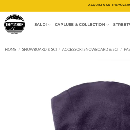
Salta
ACQUISTA SU THEYOZSH
ai
contenuti
SALDI
CAPLUSE & COLLECTION
STREE
HOME
/
SNOWBOARD & SCI
/
ACCESSORI SNOWBOARD & SCI
/
PA