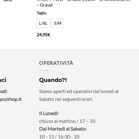
– Gravel
Taglia
L/XL
S/M
24,95
€
OPERATIVITÀ
aci
Quando?!
ail:
Siamo aperti ed operativi dal lunedì al
yozshop.it
Sabato nei seguenti orari.
Il Lunedì:
chiuso al mattino / 17 – 20
Dal Martedì al Sabato:
10 - 13 / 16:30 - 20