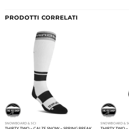
PRODOTTI CORRELATI
SNOWBOARD & SCI
SNOWBOARD & S
THIRTY TWO – CALZE SNOW – SPRING BREAK
THIRTY TWO –