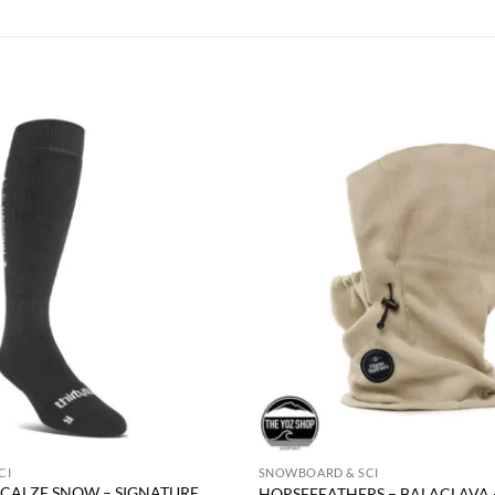
CI
SNOWBOARD & SCI
 CALZE SNOW – SIGNATURE
HORSEFEATHERS – BALACLAVA –