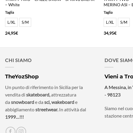
– White
MERINO ASI – 
Taglia
Taglia
L/XL
S/M
L/XL
S/M
24,95
€
34,95
€
CHI SIAMO
DOVE SIA
TheYozShop
Vieni a Tr
Un punto di riferimento in Sicilia per la
A Messina, in
vendita di
skateboard,
attrezzatura
- 98123
da
snowboard
e da
sci,
wakeboard
e
Siamo nel cuor
abbigliamento
streetwear.
In attività dal
stazione centr
1999…!!!