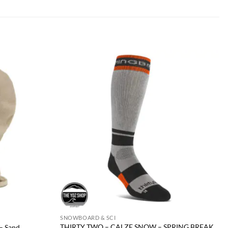
SNOWBOARD & SCI
THIRTY TWO – CALZE SNOW – SPRING BREAK
 Sand