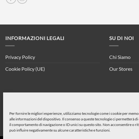
INFORMAZIONI LEGALI
SU DI NOI
Privacy Policy
Chi Siamo
Cookie Policy (UE)
Our Stores
Per fornire le migliori esperienze, utilizziamo tecnologie come i cookie per mem
alle informazioni del dispositivo. Il consenso a queste tecnologie ci permetterà d
il comportamento di navigazione o ID unici su questo sito. Non acconsentire o rit
può influire negativamente su alcune caratteristiche e funzioni.