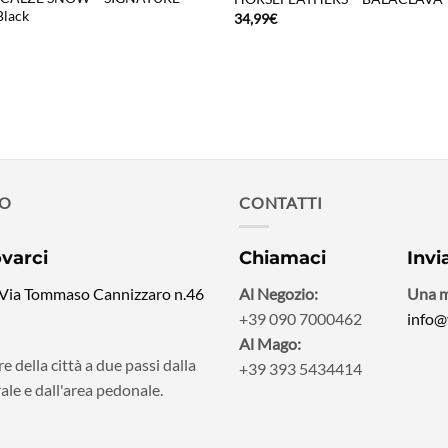
Black
34,99
€
MO
CONTATTI
ovarci
Chiamaci
Invi
 Via Tommaso Cannizzaro n.46
Al Negozio:
Una m
+39 090 7000462
info@
Al Mago:
e della città a due passi dalla
+39 393 5434414
ale e dall'area pedonale.