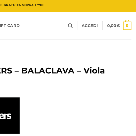
 GRATUITA SOPRA I 79€
0
IFT CARD
ACCEDI
0,00
€
S – BALACLAVA – Viola