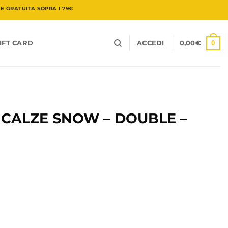
 GRATUITA SOPRA I 79€
0
IFT CARD
ACCEDI
0,00
€
 CALZE SNOW – DOUBLE –