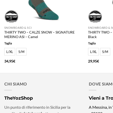
SNOWBOARD & SCI
SNOWBOARD & S
THIRTY TWO – CALZE SNOW – SIGNATURE
THIRTY TWO –
MERINO ASI – Camel
Black
Taglia
Taglia
L/XL
S/M
L/XL
S/M
34,95
€
29,95
€
CHI SIAMO
DOVE SIA
TheYozShop
Vieni a Tr
Un punto di riferimento in Sicilia per la
A Messina, in