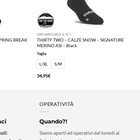
SNOWBOARD & SCI
SPRING BREAK
THIRTY TWO – CALZE SNOW – SIGNATURE
MERINO ASI – Black
Taglia
L/XL
S/M
34,95
€
OPERATIVITÀ
aci
Quando?!
ail:
Siamo aperti ed operativi dal lunedì al