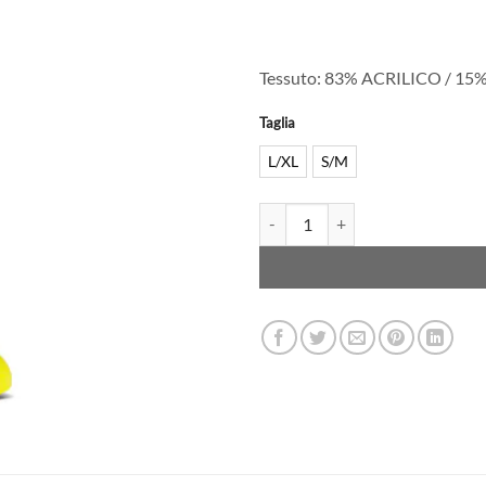
Tessuto: 83% ACRILICO / 15
Taglia
L/XL
S/M
THIRTY TWO - CALZE SNOW - DO