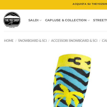
Salta
ACQUISTA SU THEYOZSH
ai
contenuti
SALDI
CAPLUSE & COLLECTION
STREE
HOME
/
SNOWBOARD & SCI
/
ACCESSORI SNOWBOARD & SCI
/
CA