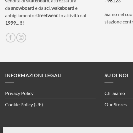
vendita di
skateboard,
attrezzatura
- 98123
da
snowboard
e da
sci,
wakeboard
e
Siamo nel cuor
abbigliamento
streetwear.
In attività dal
stazione centr
1999…!!!
INFORMAZIONI LEGALI
SU DI NOI
Privacy Policy
Chi Siamo
Cookie Policy (UE)
Our Stores