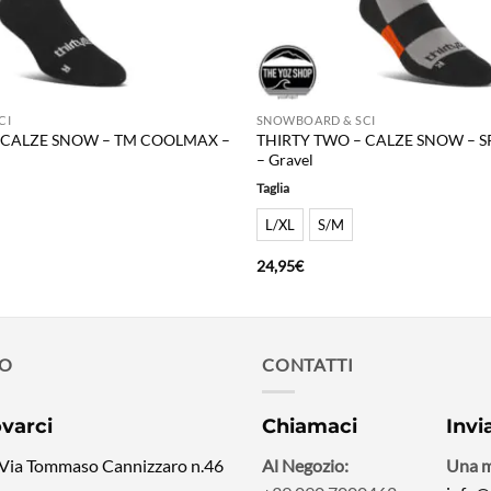
CI
SNOWBOARD & SCI
 CALZE SNOW – TM COOLMAX –
THIRTY TWO – CALZE SNOW – 
– Gravel
Taglia
L/XL
S/M
24,95
€
MO
CONTATTI
ovarci
Chiamaci
Invi
 Via Tommaso Cannizzaro n.46
Al Negozio:
Una m