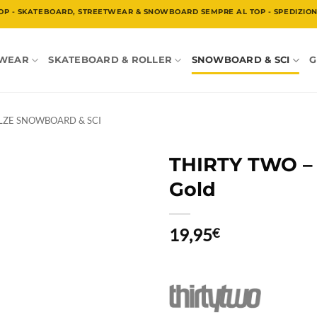
OP - SKATEBOARD, STREETWEAR & SNOWBOARD SEMPRE AL TOP - SPEDIZIONE
TWEAR
SKATEBOARD & ROLLER
SNOWBOARD & SCI
G
LZE SNOWBOARD & SCI
THIRTY TWO –
Gold
19,95
€