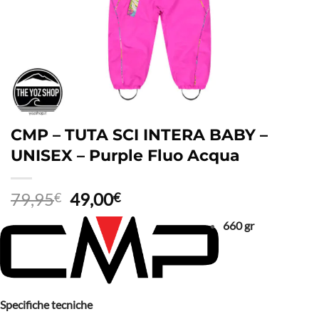
CMP – TUTA SCI INTERA BABY –
UNISEX – Purple Fluo Acqua
Il
Il
79,95
49,00
€
€
prezzo
prezzo
660 gr
originale
attuale
era:
è:
79,95€.
49,00€.
Specifiche tecniche