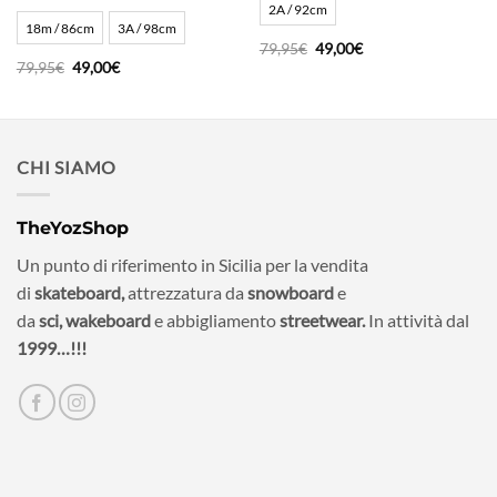
2A / 92cm
18m / 86cm
3A / 98cm
Il
Il
79,95
€
49,00
€
prezzo
prezzo
Il
Il
79,95
€
49,00
€
originale
attuale
prezzo
prezzo
era:
è:
originale
attuale
79,95€.
49,00€.
era:
è:
79,95€.
49,00€.
CHI SIAMO
TheYozShop
Un punto di riferimento in Sicilia per la vendita
di
skateboard,
attrezzatura da
snowboard
e
da
sci,
wakeboard
e abbigliamento
streetwear.
In attività dal
1999…!!!