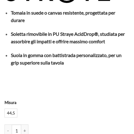
64,00€.
39,00€.
Tomaia in suede o canvas resistente, progettata per
durare
Soletta rimovibile in PU Straye AcidDrop®, studiata per
assorbire gli impatti e offrire massimo comfort
Suola in gomma con battistrada personalizzato, per un
grip superiore sulla tavola
Misura
44,5
STRAYE - Scarpe - Sayless Cream quantità