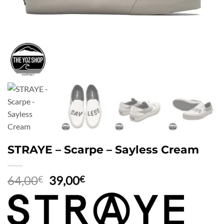
STRAYE – Scarpe – Sayless Cream
Il
Il
64,00
39,00
€
€
prezzo
prezzo
originale
attuale
era:
è: