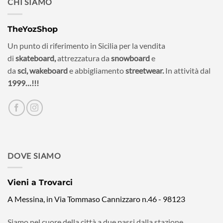
CHI SIAMO
TheYozShop
Un punto di riferimento in Sicilia per la vendita
di
skateboard,
attrezzatura da
snowboard
e
da
sci,
wakeboard
e abbigliamento
streetwear.
In attività dal
1999…!!!
DOVE SIAMO
Vieni a Trovarci
A Messina, in Via Tommaso Cannizzaro n.46 - 98123
Siamo nel cuore della città a due passi dalla stazione