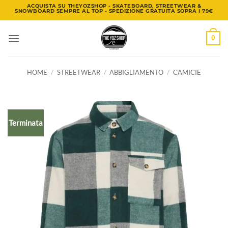
Salta
ACQUISTA SU THEYOZSHOP - SKATEBOARD, STREETWEAR &
SNOWBOARD SEMPRE AL TOP - SPEDIZIONE GRATUITA SOPRA I 79€
ai
contenuti
0
HOME
/
STREETWEAR
/
ABBIGLIAMENTO
/
CAMICIE
Terminata