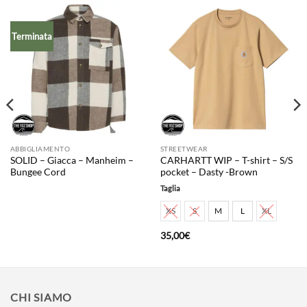
Terminata
ABBIGLIAMENTO
STREETWEAR
SOLID – Giacca – Manheim –
CARHARTT WIP – T-shirt – S/S
Bungee Cord
pocket – Dasty -Brown
Taglia
XS
S
M
L
XL
35,00
€
CHI SIAMO