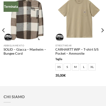
Terminata
ABBIGLIAMENTO
STREETWEAR
SOLID – Giacca – Manheim –
CARHARTT WIP – T-shirt S/S
Bungee Cord
Pocket – Ammonite
Taglia
XS
S
M
L
XL
35,00
€
CHI SIAMO