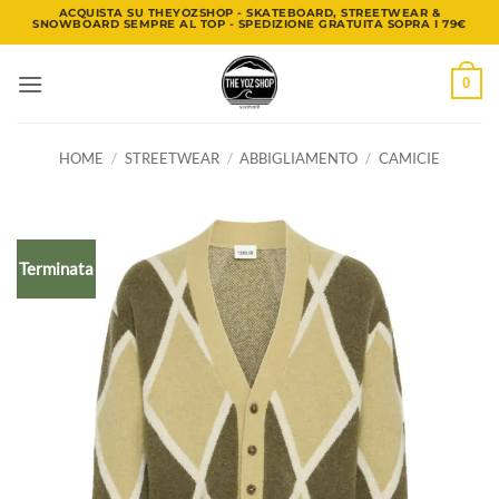
Salta
ACQUISTA SU THEYOZSHOP - SKATEBOARD, STREETWEAR &
SNOWBOARD SEMPRE AL TOP - SPEDIZIONE GRATUITA SOPRA I 79€
ai
contenuti
0
HOME
/
STREETWEAR
/
ABBIGLIAMENTO
/
CAMICIE
Terminata