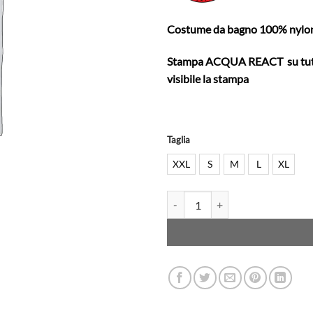
Costume da bagno 100% nylo
Stampa ACQUA REACT su tutta
visibile la stampa
Taglia
XXL
S
M
L
XL
SANTACRUZ - Boardshort - Classic