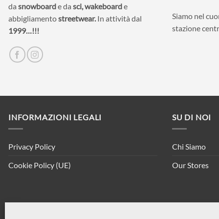
da
snowboard
e da
sci,
wakeboard
e
Siamo nel cuor
abbigliamento
streetwear.
In attività dal
stazione centr
1999…!!!
INFORMAZIONI LEGALI
SU DI NOI
Privacy Policy
Chi Siamo
Cookie Policy (UE)
Our Stores