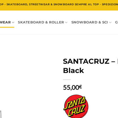
OP - SKATEBOARD, STREETWEAR & SNOWBOARD SEMPRE AL TOP - SPEDIZIONE
TWEAR
SKATEBOARD & ROLLER
SNOWBOARD & SCI
G
SANTACRUZ – B
Black
55,00
€