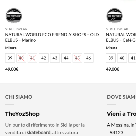
STREETWEAR
STREETWEAR
NATURAL WORLD ECO FRIENDLY SHOES – OLD
NATURAL WORL
ELBUS – Marino
ELBUS – Cafè G
Misura
Misura
39
40
41
42
43
44
45
46
39
40
41
49,00
€
49,00
€
CHI SIAMO
DOVE SIA
TheYozShop
Vieni a Tr
Un punto di riferimento in Sicilia per la
A Messina, in
vendita di
skateboard,
attrezzatura
- 98123