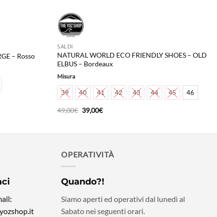
SALDI
NATURAL WORLD ECO FRIENDLY SHOES – OLD
GE – Rosso
ELBUS – Bordeaux
Misura
39
40
41
42
43
44
45
46
Il
Il
49,00
€
39,00
€
prezzo
prezzo
originale
attuale
era:
è:
49,00€.
39,00€.
OPERATIVITÀ
aci
Quando?!
ail:
Siamo aperti ed operativi dal lunedì al
yozshop.it
Sabato nei seguenti orari.