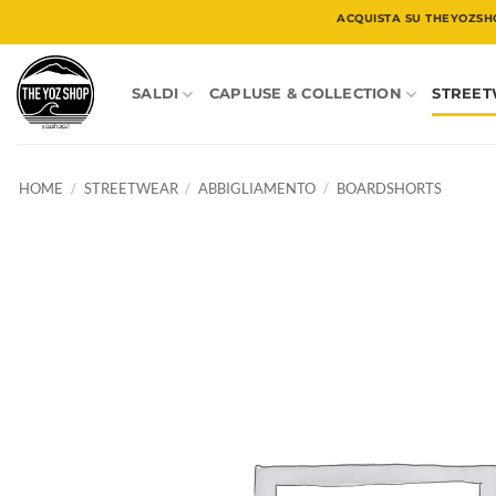
Salta
ACQUISTA SU THEYOZSH
ai
contenuti
SALDI
CAPLUSE & COLLECTION
STREE
HOME
/
STREETWEAR
/
ABBIGLIAMENTO
/
BOARDSHORTS