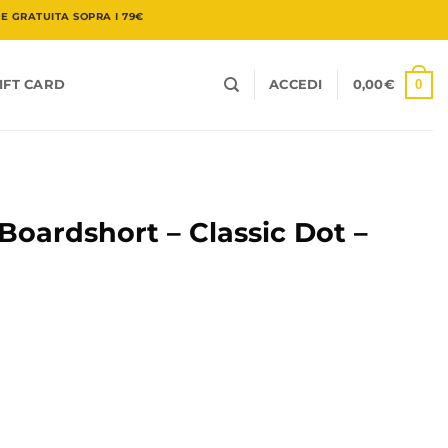
 GRATUITA SOPRA I 79€
0
IFT CARD
ACCEDI
0,00
€
oardshort – Classic Dot –