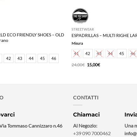
STREETWEAR
D ECO FRIENDLY SHOES – OLD
ESPADRILLAS – MULTI RIGHE LAR
rano
Misura
41
42
43
44
45
46
42
43
44
45
46
Il
Il
24,00
€
15,00
€
prezzo
prezzo
originale
attuale
era:
è:
24,00€.
15,00€.
MO
CONTATTI
ovarci
Chiamaci
Invi
 Via Tommaso Cannizzaro n.46
Al Negozio:
Una m
+39 090 7000462
info@