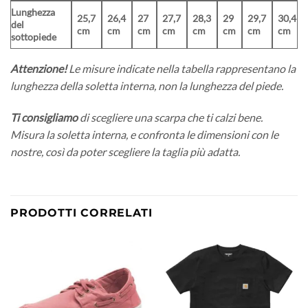
Lunghezza
25,7
26,4
27
27,7
28,3
29
29,7
30,4
del
cm
cm
cm
cm
cm
cm
cm
cm
sottopiede
Attenzione!
Le misure indicate nella tabella rappresentano la
lunghezza della soletta interna, non la lunghezza del piede.
Ti consigliamo
di scegliere una scarpa che ti calzi bene.
Misura la soletta interna, e confronta le dimensioni con le
nostre, così da poter scegliere la taglia più adatta.
PRODOTTI CORRELATI