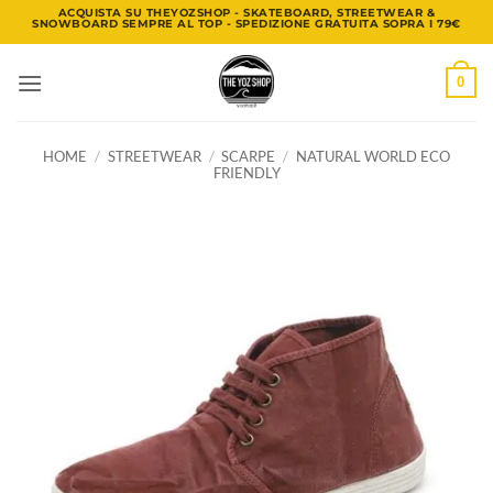
Salta
ACQUISTA SU THEYOZSHOP - SKATEBOARD, STREETWEAR &
SNOWBOARD SEMPRE AL TOP - SPEDIZIONE GRATUITA SOPRA I 79€
ai
contenuti
0
HOME
/
STREETWEAR
/
SCARPE
/
NATURAL WORLD ECO
FRIENDLY