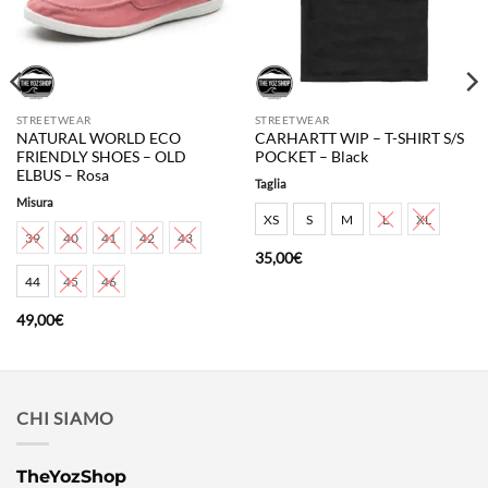
STREETWEAR
STREETWEAR
NATURAL WORLD ECO
CARHARTT WIP – T-SHIRT S/S
FRIENDLY SHOES – OLD
POCKET – Black
ELBUS – Rosa
Taglia
Misura
XS
S
M
L
XL
39
40
41
42
43
35,00
€
44
45
46
49,00
€
CHI SIAMO
TheYozShop