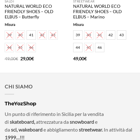
SALDI
STREETWEAR
NATURAL WORLD ECO
NATURAL WORLD ECO
FRIENDLY SHOES – OLD
FRIENDLY SHOES – OLD
ELBUS – Butterfly
ELBUS – Marino
Misura
Misura
39
40
41
42
43
39
40
41
42
43
44
45
46
44
45
46
Il
Il
49,00
€
29,00
€
49,00
€
prezzo
prezzo
originale
attuale
era:
è:
49,00€.
29,00€.
CHI SIAMO
TheYozShop
Un punto di riferimento in Sicilia per la vendita
di
skateboard,
attrezzatura da
snowboard
e
da
sci,
wakeboard
e abbigliamento
streetwear.
In attività dal
1999…!!!