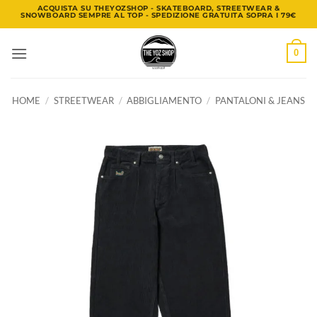
Salta
ACQUISTA SU THEYOZSHOP - SKATEBOARD, STREETWEAR &
SNOWBOARD SEMPRE AL TOP - SPEDIZIONE GRATUITA SOPRA I 79€
ai
contenuti
0
HOME
/
STREETWEAR
/
ABBIGLIAMENTO
/
PANTALONI & JEANS