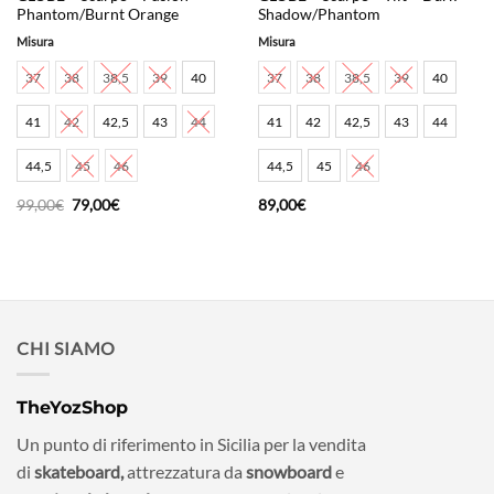
Phantom/Burnt Orange
Shadow/Phantom
Misura
Misura
37
38
38,5
39
40
37
38
38,5
39
40
41
42
42,5
43
44
41
42
42,5
43
44
44,5
45
46
44,5
45
46
Il
Il
99,00
€
79,00
€
89,00
€
prezzo
prezzo
originale
attuale
era:
è:
99,00€.
79,00€.
CHI SIAMO
TheYozShop
Un punto di riferimento in Sicilia per la vendita
di
skateboard,
attrezzatura da
snowboard
e