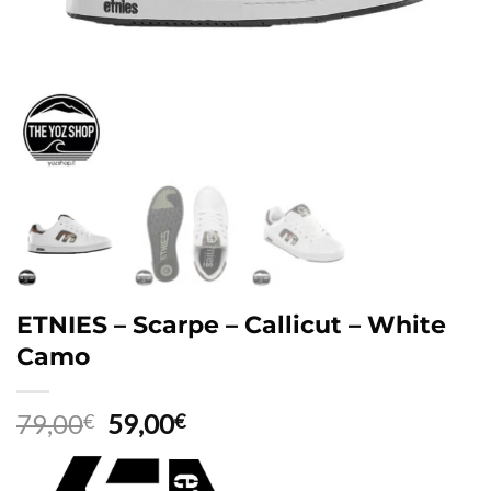
ETNIES – Scarpe – Callicut – White
Camo
Il
Il
79,00
59,00
€
€
prezzo
prezzo
originale
attuale