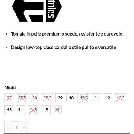
era:
è:
79,00€.
59,00€.
Tomaia in pelle premium o suede, resistente e durevole
Design low-top classico, dallo stile pulito e versatile
Misura
37
37,5
38
38,5
39
40
40,5
41
42
42,5
43
44
44,5
45
46
ETNIES - Scarpe - Callicut - White Camo quantità