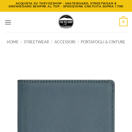
Salta
ACQUISTA SU THEYOZSHOP - SKATEBOARD, STREETWEAR &
SNOWBOARD SEMPRE AL TOP - SPEDIZIONE GRATUITA SOPRA I 79€
ai
contenuti
0
HOME
/
STREETWEAR
/
ACCESSORI
/
PORTAFOGLI & CINTURE