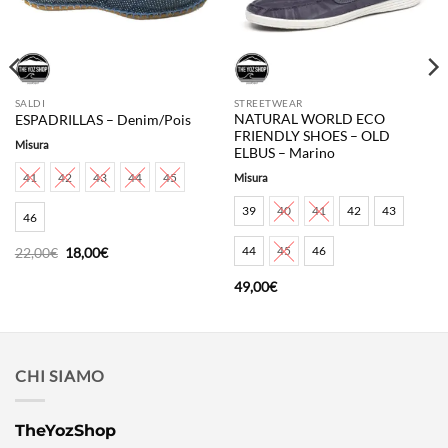
SALDI
STREETWEAR
NATURAL WORLD ECO
ESPADRILLAS – Denim/Pois
FRIENDLY SHOES – OLD
Misura
ELBUS – Marino
41
42
43
44
45
Misura
39
40
41
42
43
46
44
45
46
Il
Il
22,00
€
18,00
€
prezzo
prezzo
originale
attuale
49,00
€
era:
è:
22,00€.
18,00€.
CHI SIAMO
TheYozShop