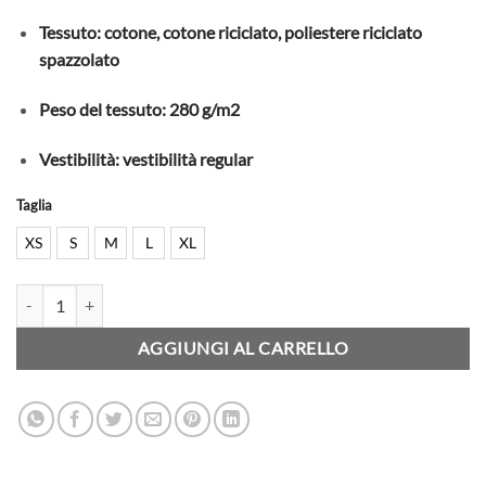
Tessuto: cotone, cotone riciclato, poliestere riciclato
spazzolato
Peso del tessuto: 280 g/m2
Vestibilità: vestibilità regular
Taglia
XS
S
M
L
XL
Element - Felpa - Icon Embroidery Cr - Eclipse Navy quantità
AGGIUNGI AL CARRELLO