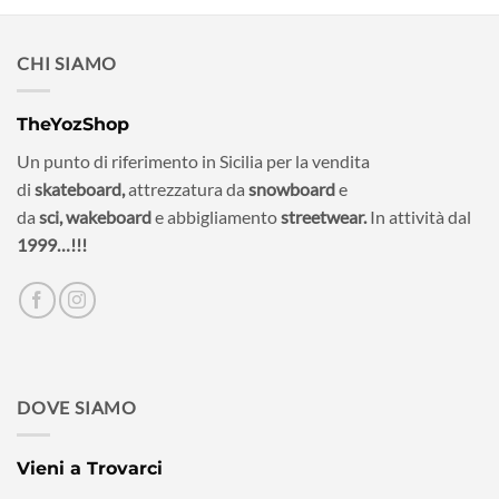
era:
è:
49,00€.
29,00€.
CHI SIAMO
TheYozShop
Un punto di riferimento in Sicilia per la vendita
di
skateboard,
attrezzatura da
snowboard
e
da
sci,
wakeboard
e abbigliamento
streetwear.
In attività dal
1999…!!!
DOVE SIAMO
Vieni a Trovarci