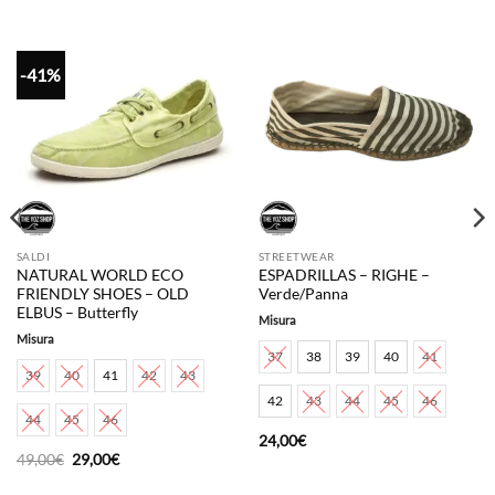
-41%
SALDI
STREETWEAR
NATURAL WORLD ECO
ESPADRILLAS – RIGHE –
FRIENDLY SHOES – OLD
Verde/Panna
ELBUS – Butterfly
Misura
Misura
37
38
39
40
41
39
40
41
42
43
42
43
44
45
46
44
45
46
24,00
€
Il
Il
49,00
€
29,00
€
prezzo
prezzo
originale
attuale