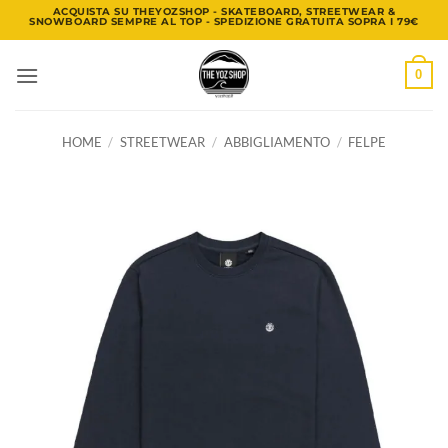
Salta
ACQUISTA SU THEYOZSHOP - SKATEBOARD, STREETWEAR &
SNOWBOARD SEMPRE AL TOP - SPEDIZIONE GRATUITA SOPRA I 79€
ai
contenuti
0
HOME
/
STREETWEAR
/
ABBIGLIAMENTO
/
FELPE