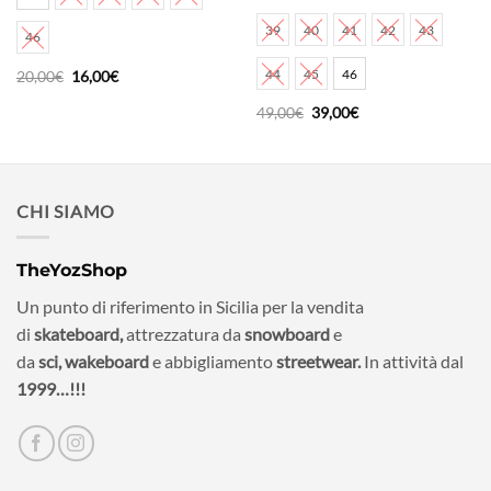
39
40
41
42
43
46
44
45
46
Il
Il
20,00
€
16,00
€
prezzo
prezzo
originale
attuale
Il
Il
49,00
€
39,00
€
era:
è:
prezzo
prezzo
20,00€.
16,00€.
originale
attuale
era:
è:
49,00€.
39,00€.
CHI SIAMO
TheYozShop
Un punto di riferimento in Sicilia per la vendita
di
skateboard,
attrezzatura da
snowboard
e
da
sci,
wakeboard
e abbigliamento
streetwear.
In attività dal
1999…!!!