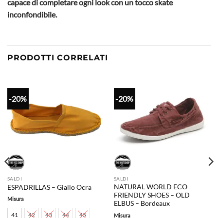
capace di completare ogni look con un tocco skate
inconfondibile.
PRODOTTI CORRELATI
-20%
-20%
SALDI
SALDI
NATURAL WORLD ECO
ESPADRILLAS – Giallo Ocra
FRIENDLY SHOES – OLD
Misura
ELBUS – Bordeaux
41
42
43
44
45
Misura