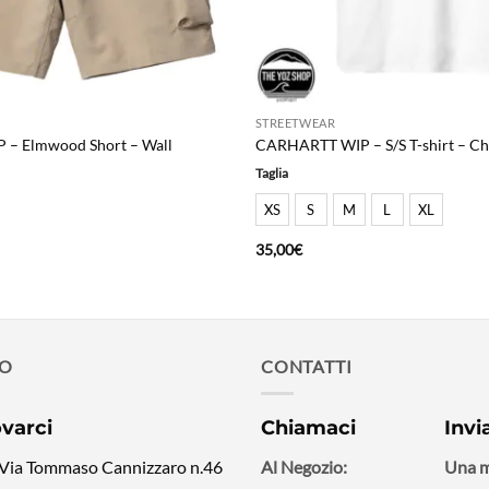
STREETWEAR
– Elmwood Short – Wall
CARHARTT WIP – S/S T-shirt – Ch
Taglia
XS
S
M
L
XL
35,00
€
MO
CONTATTI
ovarci
Chiamaci
Invi
 Via Tommaso Cannizzaro n.46
Al Negozio:
Una m