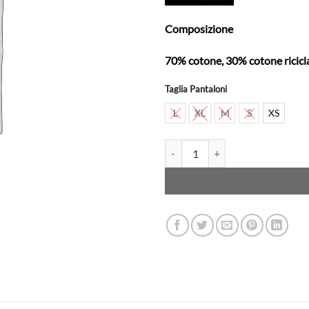
Composizione
70% cotone, 30% cotone ricicl
Taglia Pantaloni
L
XL
M
S
XS
ELEMENT - Bermuda - Chillin Cord