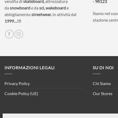
vendita di
skateboard,
attrezzatura
- 98123
da
snowboard
e da
sci,
wakeboard
e
Siamo nel cuor
abbigliamento
streetwear.
In attività dal
stazione centr
1999…!!!
INFORMAZIONI LEGALI
SU DI NOI
Privacy Policy
Chi Siamo
Cookie Policy (UE)
Our Stores