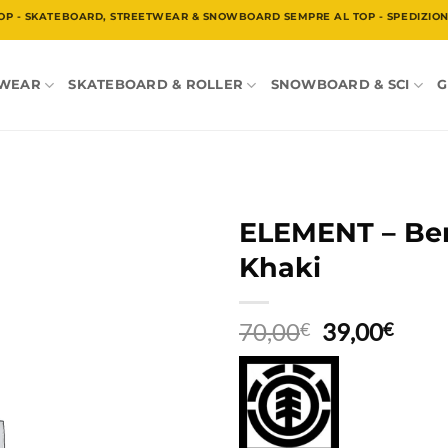
OP - SKATEBOARD, STREETWEAR & SNOWBOARD SEMPRE AL TOP - SPEDIZIONE
TWEAR
SKATEBOARD & ROLLER
SNOWBOARD & SCI
G
ELEMENT – Berm
Khaki
Il
Il
70,00
39,00
€
€
prezzo
prez
originale
attua
era:
è:
70,00€.
39,0