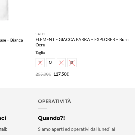
SALDI
ELEMENT – GIACCA PARKA – EXPLORER – Burn
ase – Bianca
Ocre
Taglia
S
M
L
XL
Il
Il
255,00
€
127,50
€
prezzo
prezzo
originale
attuale
era:
è:
255,00€.
127,50€.
OPERATIVITÀ
aci
Quando?!
ail:
Siamo aperti ed operativi dal lunedì al