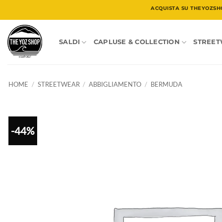
Salta
ACQUISTA SU THEYOZSH
ai
contenuti
SALDI
CAPLUSE & COLLECTION
STREE
HOME
/
STREETWEAR
/
ABBIGLIAMENTO
/
BERMUDA
-44%