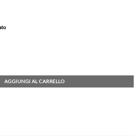
ato
 18" - Khaki quantità
AGGIUNGI AL CARRELLO