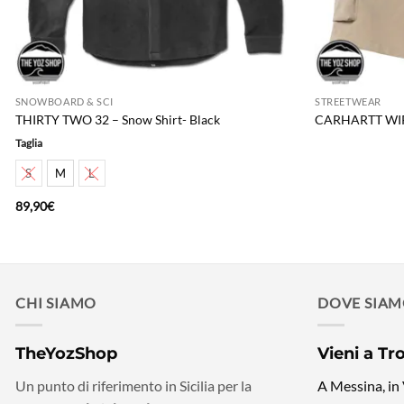
SNOWBOARD & SCI
STREETWEAR
THIRTY TWO 32 – Snow Shirt- Black
CARHARTT WIP 
Taglia
S
M
L
89,90
€
CHI SIAMO
DOVE SIA
TheYozShop
Vieni a Tr
Un punto di riferimento in Sicilia per la
A Messina, in