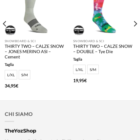
SNOWBOARD & SCI
SNOWBOARD & SCI
THIRTY TWO – CALZE SNOW
THIRTY TWO – CALZE SNOW
– JONES MERINO ASI –
– DOUBLE – Tye Die
Cement
Taglia
Taglia
L/XL
S/M
L/XL
S/M
19,95
€
34,95
€
CHI SIAMO
TheYozShop