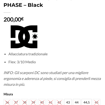
PHASE – Black
200,00
€
Allacciatura tradizionale
Flex: 3/10 Medio
INFO: Gli scarponi DC sono studiati per una migliore
ergonomia e aderenza al piede, si consiglia di prenderli mezza
misura in più.
Misura
36
37
38
39
40
41
42
43
44
44,5
45