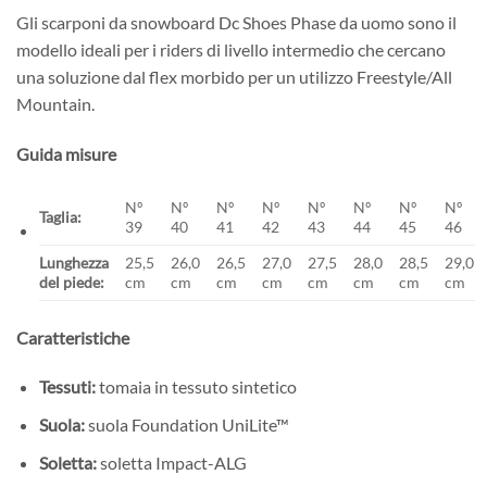
Gli scarponi da snowboard Dc Shoes Phase da uomo sono il
modello ideali per i riders di livello intermedio che cercano
una soluzione dal flex morbido per un utilizzo Freestyle/All
Mountain.
Guida misure
Nº
Nº
Nº
Nº
Nº
Nº
Nº
Nº
Taglia:
39
40
41
42
43
44
45
46
Lunghezza
25,5
26,0
26,5
27,0
27,5
28,0
28,5
29,0
del piede:
cm
cm
cm
cm
cm
cm
cm
cm
Caratteristiche
Tessuti:
tomaia in tessuto sintetico
Suola:
suola Foundation UniLite™
Soletta:
soletta Impact-ALG