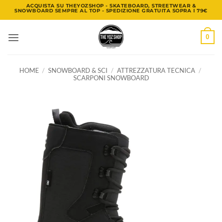
Salta
ACQUISTA SU THEYOZSHOP - SKATEBOARD, STREETWEAR &
SNOWBOARD SEMPRE AL TOP - SPEDIZIONE GRATUITA SOPRA I 79€
ai
contenuti
0
HOME
/
SNOWBOARD & SCI
/
ATTREZZATURA TECNICA
/
SCARPONI SNOWBOARD