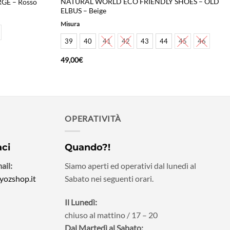
NATURAL WORLD ECO FRIENDLY SHOES – OLD
GE – Rosso
ELBUS – Beige
Misura
39
40
41
42
43
44
45
46
49,00
€
OPERATIVITÀ
aci
Quando?!
ail:
Siamo aperti ed operativi dal lunedì al
yozshop.it
Sabato nei seguenti orari.
Il Lunedì:
chiuso al mattino / 17 – 20
Dal Martedì al Sabato: