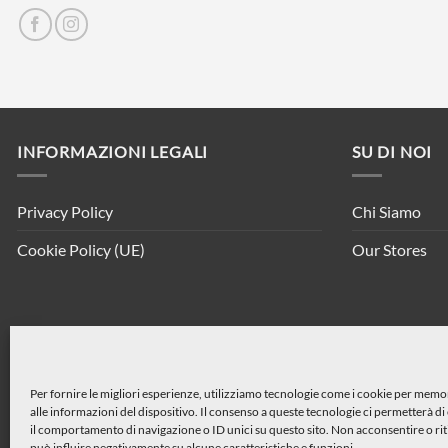
INFORMAZIONI LEGALI
SU DI NOI
Privacy Policy
Chi Siamo
Cookie Policy (UE)
Our Stores
Per fornire le migliori esperienze, utilizziamo tecnologie come i cookie per mem
alle informazioni del dispositivo. Il consenso a queste tecnologie ci permetterà d
il comportamento di navigazione o ID unici su questo sito. Non acconsentire o rit
può influire negativamente su alcune caratteristiche e funzioni.