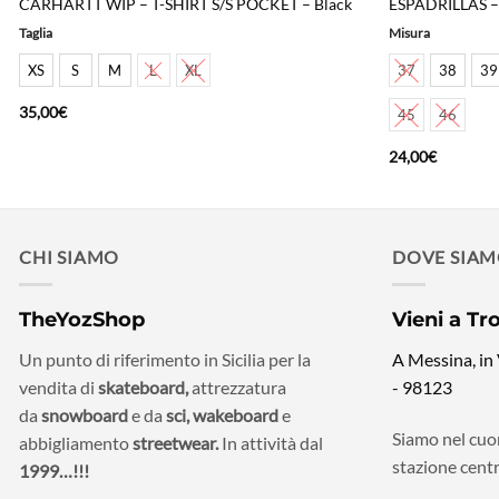
CARHARTT WIP – T-SHIRT S/S POCKET – Black
ESPADRILLAS –
Taglia
Misura
XS
S
M
L
XL
37
38
39
35,00
€
45
46
24,00
€
CHI SIAMO
DOVE SIA
TheYozShop
Vieni a Tr
Un punto di riferimento in Sicilia per la
A Messina, in
vendita di
skateboard,
attrezzatura
- 98123
da
snowboard
e da
sci,
wakeboard
e
Siamo nel cuor
abbigliamento
streetwear.
In attività dal
stazione centr
1999…!!!