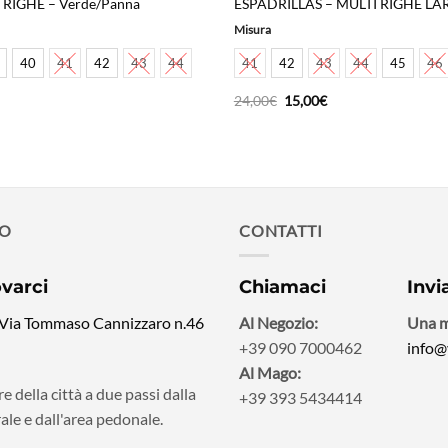
 RIGHE – Verde/Panna
ESPADRILLAS – MULTI RIGHE LAR
Misura
40
41
42
43
44
41
42
43
44
45
46
Il
Il
24,00
€
15,00
€
prezzo
prezzo
originale
attuale
era:
è:
24,00€.
15,00€.
MO
CONTATTI
ovarci
Chiamaci
Invi
 Via Tommaso Cannizzaro n.46
Al Negozio:
Una m
+39 090 7000462
info@
Al Mago:
e della città a due passi dalla
+39 393 5434414
ale e dall'area pedonale.