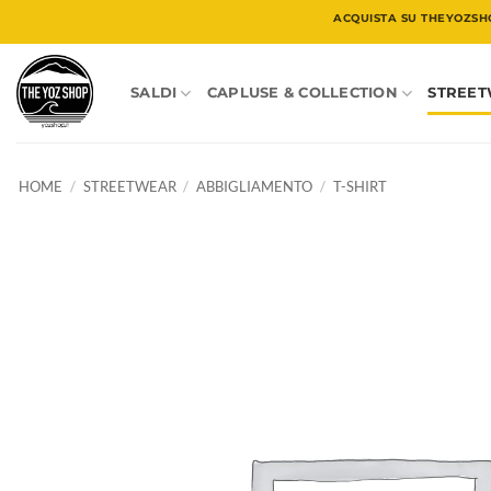
Salta
ACQUISTA SU THEYOZSH
ai
contenuti
SALDI
CAPLUSE & COLLECTION
STREE
HOME
/
STREETWEAR
/
ABBIGLIAMENTO
/
T-SHIRT