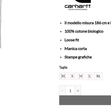
Il modello misura 186 cm e 
100% cotone biologico
Loose fit
Manica corta
Stampe grafiche
Taglia
XS
S
M
L
XL
CARHARTT WIP - T-shirt - Always-