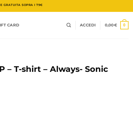
 GRATUITA SOPRA I 79€
0
IFT CARD
ACCEDI
0,00
€
– T-shirt – Always- Sonic