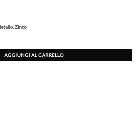
etallo, Zinco
harms Keychain quantità
AGGIUNGI AL CARRELLO