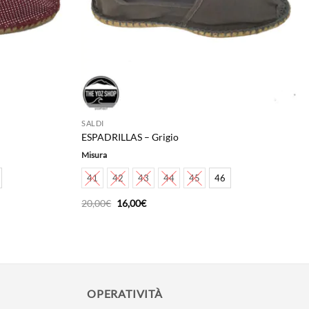
SALDI
ESPADRILLAS – Grigio
Misura
41
42
43
44
45
46
Il
Il
20,00
€
16,00
€
prezzo
prezzo
originale
attuale
era:
è:
20,00€.
16,00€.
OPERATIVITÀ