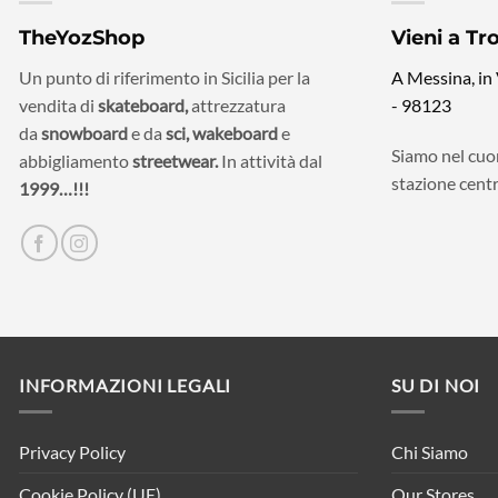
TheYozShop
Vieni a Tr
Un punto di riferimento in Sicilia per la
A Messina, in
vendita di
skateboard,
attrezzatura
- 98123
da
snowboard
e da
sci,
wakeboard
e
Siamo nel cuor
abbigliamento
streetwear.
In attività dal
stazione centr
1999…!!!
INFORMAZIONI LEGALI
SU DI NOI
Privacy Policy
Chi Siamo
Cookie Policy (UE)
Our Stores