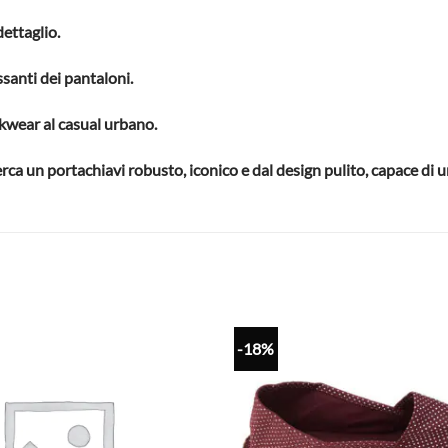
dettaglio.
ssanti dei pantaloni.
rkwear al casual urbano.
a un portachiavi robusto, iconico e dal design pulito, capace di uni
-18%