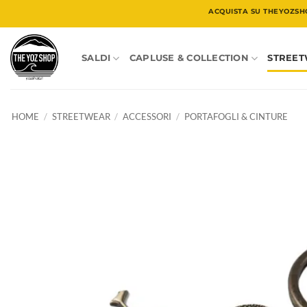
Salta
ACQUISTA SU THEYOZSH
ai
contenuti
SALDI
CAPLUSE & COLLECTION
STREE
HOME
/
STREETWEAR
/
ACCESSORI
/
PORTAFOGLI & CINTURE