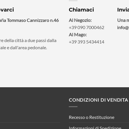
ovarci
Chiamaci
Invi
 Via Tommaso Cannizzaro n.46
Al Negozio:
Una m
+39 090 7000462
info@
Al Mago:
e della città a due passi dalla
+39 393 5434414
ale e dall'area pedonale.
CONDIZIONI DI VENDITA
Recesso o Restituzione
Informazioni di Spedizione