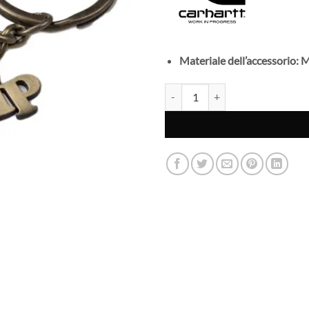
Materiale dell’accessorio: M
CARHARTT WIP - Portachiavi - C