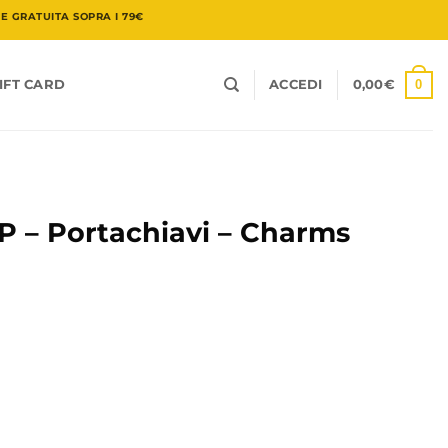
 GRATUITA SOPRA I 79€
0
IFT CARD
ACCEDI
0,00
€
– Portachiavi – Charms