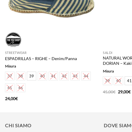
STREETWEAR
SALDI
NATURAL WORL
ESPADRILLAS – RIGHE – Denim/Panna
DORIAN – Kaki
Misura
Misura
37
38
39
40
41
42
43
44
39
40
41
45
46
Il
I
45,00
€
29,00
€
prezzo
24,00
€
original
a
era:
è
45,00€.
CHI SIAMO
DOVE SIA