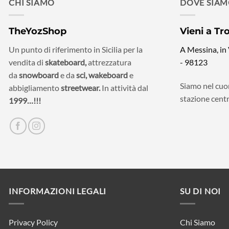
CHI SIAMO
DOVE SIA
TheYozShop
Vieni a Tr
Un punto di riferimento in Sicilia per la
A Messina, in
vendita di
skateboard,
attrezzatura
- 98123
da
snowboard
e da
sci,
wakeboard
e
Siamo nel cuor
abbigliamento
streetwear.
In attività dal
stazione centr
1999…!!!
INFORMAZIONI LEGALI
SU DI NOI
Privacy Policy
Chi Siamo