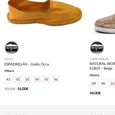
SALDI
STREETWEAR
NATURAL WORL
ESPADRILLAS – Giallo Ocra
ELBUS – Beige
Misura
Misura
41
42
43
44
45
46
39
40
41
Il
Il
20,00
€
16,00
€
prezzo
prezzo
49,00
€
originale
attuale
era:
è:
20,00€.
16,00€.