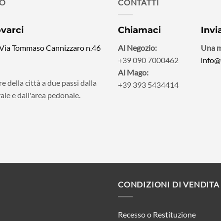
MO
CONTATTI
ovarci
Chiamaci
Invi
 Via Tommaso Cannizzaro n.46
Al Negozio:
Una m
+39 090 7000462
info@
Al Mago:
e della città a due passi dalla
+39 393 5434414
ale e dall'area pedonale.
CONDIZIONI DI VENDITA
Recesso o Restituzione