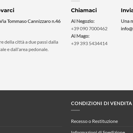
ovarci
Chiamaci
Invi
 Via Tommaso Cannizzaro n.46
Al Negozio:
Una m
+39 090 7000462
info@
Al Mago:
e della città a due passi dalla
+39 393 5434414
ale e dall'area pedonale.
CONDIZIONI DI VENDITA
Recesso o Restituzione
Informazioni di Spedizione