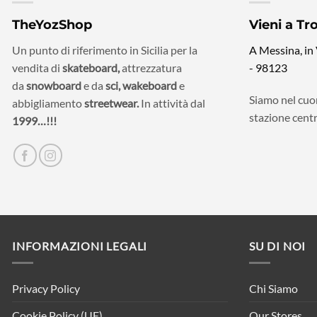
TheYozShop
Vieni a Tr
Un punto di riferimento in Sicilia per la
A Messina, in
vendita di
skateboard,
attrezzatura
- 98123
da
snowboard
e da
sci,
wakeboard
e
Siamo nel cuor
abbigliamento
streetwear.
In attività dal
stazione centr
1999…!!!
INFORMAZIONI LEGALI
SU DI NOI
Privacy Policy
Chi Siamo
Cookie Policy (UE)
Our Stores