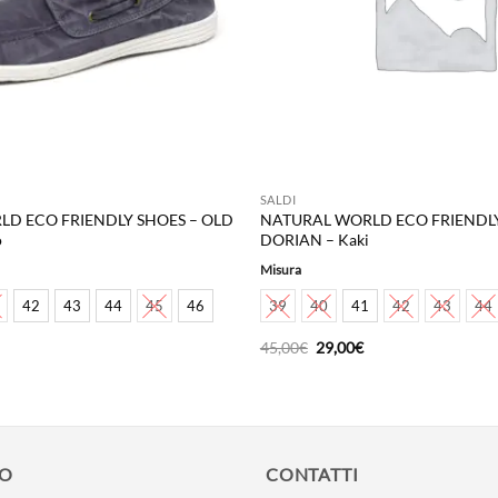
SALDI
D ECO FRIENDLY SHOES – OLD
NATURAL WORLD ECO FRIENDLY
o
DORIAN – Kaki
Misura
42
43
44
45
46
39
40
41
42
43
44
Il
Il
45,00
€
29,00
€
prezzo
prezzo
originale
attuale
era:
è:
45,00€.
29,00€.
MO
CONTATTI