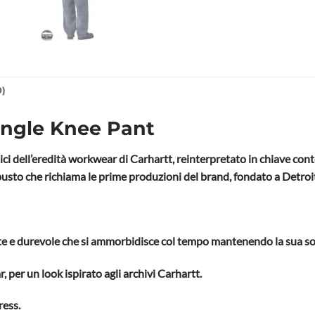
0)
ngle Knee Pant
ci dell’eredità workwear di Carhartt, reinterpretato in chiave co
obusto che richiama le prime produzioni del brand, fondato a Detroi
nte e durevole che si ammorbidisce col tempo mantenendo la sua sol
, per un look ispirato agli archivi Carhartt.
ress.