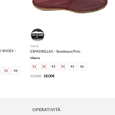
SALDI
 SHOES –
ESPADRILLAS – Boedeaux/Pois
Misura
41
42
43
44
45
46
45
46
Il
Il
22,00
€
18,00
€
prezzo
prezzo
originale
attuale
era:
è:
22,00€.
18,00€.
OPERATIVITÀ