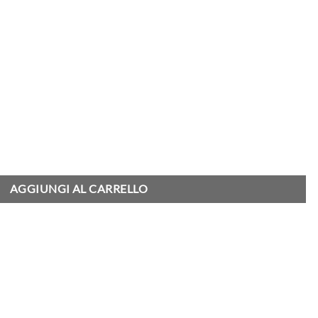
 Knee Pant - Blue, Dark used quantità
AGGIUNGI AL CARRELLO