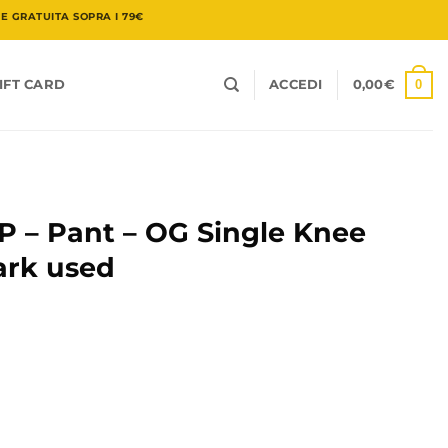
 GRATUITA SOPRA I 79€
0
IFT CARD
ACCEDI
0,00
€
– Pant – OG Single Knee
ark used