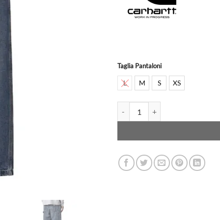
Taglia Pantaloni
L
M
S
XS
CARHARTT WIP - Pant - OG Single