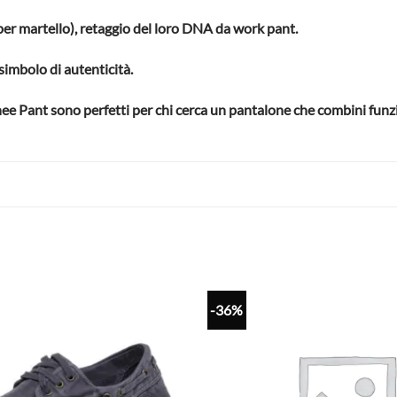
p per martello), retaggio del loro DNA da work pant.
simbolo di autenticità.
 Knee Pant sono perfetti per chi cerca un pantalone che combini funzi
-36%