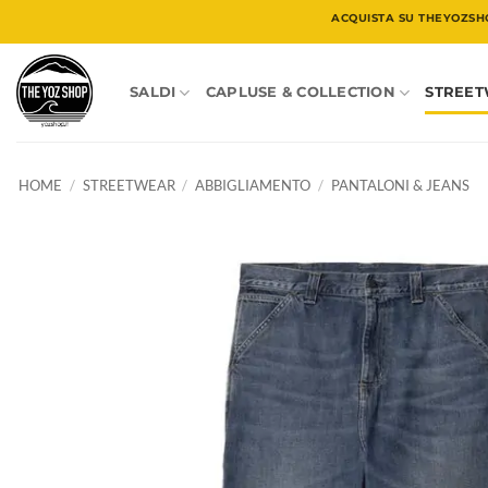
Salta
ACQUISTA SU THEYOZSH
ai
contenuti
SALDI
CAPLUSE & COLLECTION
STREE
HOME
/
STREETWEAR
/
ABBIGLIAMENTO
/
PANTALONI & JEANS