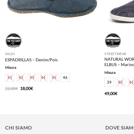
SALDI
STREETWEAR
NATURAL WORL
ESPADRILLAS – Denim/Pois
ELBUS – Marin
Misura
Misura
41
42
43
44
45
46
39
40
41
Il
Il
22,00
€
18,00
€
prezzo
prezzo
49,00
€
originale
attuale
era:
è:
22,00€.
18,00€.
CHI SIAMO
DOVE SIA