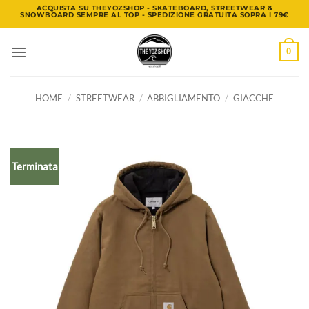
Salta
ACQUISTA SU THEYOZSHOP - SKATEBOARD, STREETWEAR &
SNOWBOARD SEMPRE AL TOP - SPEDIZIONE GRATUITA SOPRA I 79€
ai
contenuti
0
HOME
/
STREETWEAR
/
ABBIGLIAMENTO
/
GIACCHE
Terminata