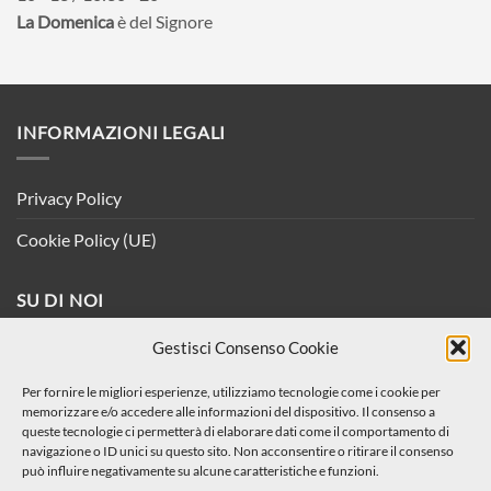
La Domenica
è del Signore
INFORMAZIONI LEGALI
Privacy Policy
Cookie Policy (UE)
SU DI NOI
Gestisci Consenso Cookie
Chi Siamo
Per fornire le migliori esperienze, utilizziamo tecnologie come i cookie per
Our Stores
memorizzare e/o accedere alle informazioni del dispositivo. Il consenso a
queste tecnologie ci permetterà di elaborare dati come il comportamento di
navigazione o ID unici su questo sito. Non acconsentire o ritirare il consenso
CONDIZIONI DI VENDITA
può influire negativamente su alcune caratteristiche e funzioni.