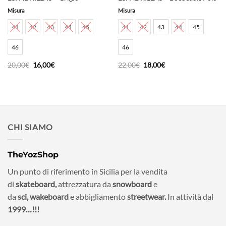
Misura
Misura
41
42
43
44
45
41
42
43
44
45
46
46
Il
Il
Il
Il
20,00
€
16,00
€
22,00
€
18,00
€
prezzo
prezzo
prezzo
prezzo
originale
attuale
originale
attuale
era:
è:
era:
è:
20,00€.
16,00€.
22,00€.
18,00€.
CHI SIAMO
TheYozShop
Un punto di riferimento in Sicilia per la vendita
di
skateboard,
attrezzatura da
snowboard
e
da
sci,
wakeboard
e abbigliamento
streetwear.
In attività dal
1999…!!!