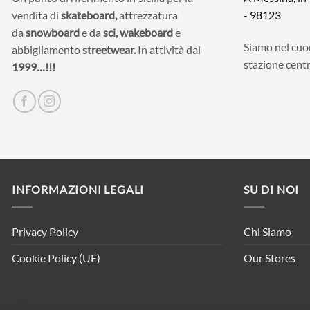
vendita di
skateboard,
attrezzatura
- 98123
da
snowboard
e da
sci,
wakeboard
e
Siamo nel cuor
abbigliamento
streetwear.
In attività dal
stazione centr
1999…!!!
INFORMAZIONI LEGALI
SU DI NOI
Privacy Policy
Chi Siamo
Cookie Policy (UE)
Our Stores