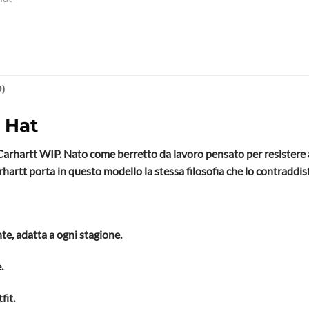
0)
h Hat
Carhartt WIP. Nato come berretto da lavoro pensato per resistere a
rhartt porta in questo modello la stessa filosofia che lo contraddis
nte, adatta a ogni stagione.
.
fit.