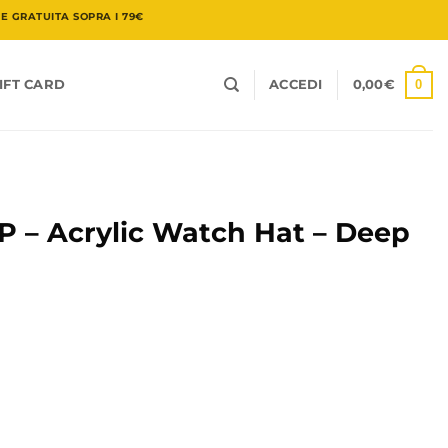
 GRATUITA SOPRA I 79€
0
IFT CARD
ACCEDI
0,00
€
– Acrylic Watch Hat – Deep