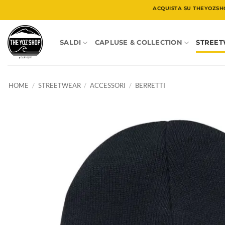
Salta
ACQUISTA SU THEYOZSH
ai
contenuti
SALDI
CAPLUSE & COLLECTION
STREE
HOME
/
STREETWEAR
/
ACCESSORI
/
BERRETTI