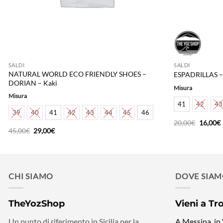
SALDI
SALDI
NATURAL WORLD ECO FRIENDLY SHOES –
ESPADRILLAS – 
DORIAN – Kaki
Misura
Misura
41
42
43
39
40
41
42
43
44
45
46
Il
I
20,00
€
16,00
€
prezzo
Il
Il
45,00
€
29,00
€
original
a
prezzo
prezzo
era:
è
originale
attuale
20,00€.
era:
è:
45,00€.
29,00€.
CHI SIAMO
DOVE SIA
TheYozShop
Vieni a Tr
Un punto di riferimento in Sicilia per la
A Messina, in