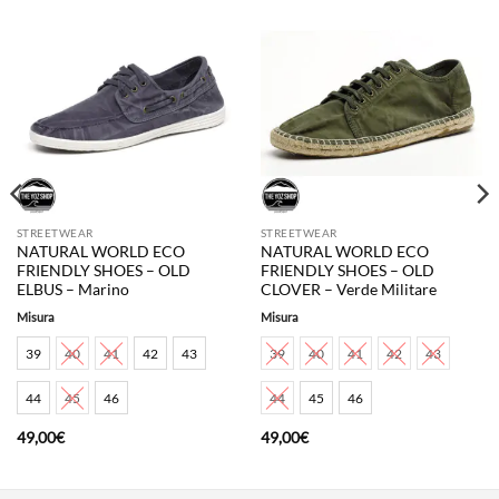
STREETWEAR
STREETWEAR
NATURAL WORLD ECO
NATURAL WORLD ECO
FRIENDLY SHOES – OLD
FRIENDLY SHOES – OLD
ELBUS – Marino
CLOVER – Verde Militare
Misura
Misura
39
40
41
42
43
39
40
41
42
43
44
45
46
44
45
46
49,00
€
49,00
€