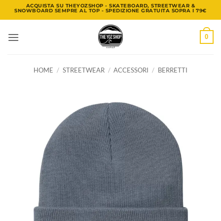
Salta
ACQUISTA SU THEYOZSHOP - SKATEBOARD, STREETWEAR &
SNOWBOARD SEMPRE AL TOP - SPEDIZIONE GRATUITA SOPRA I 79€
ai
contenuti
0
HOME
/
STREETWEAR
/
ACCESSORI
/
BERRETTI