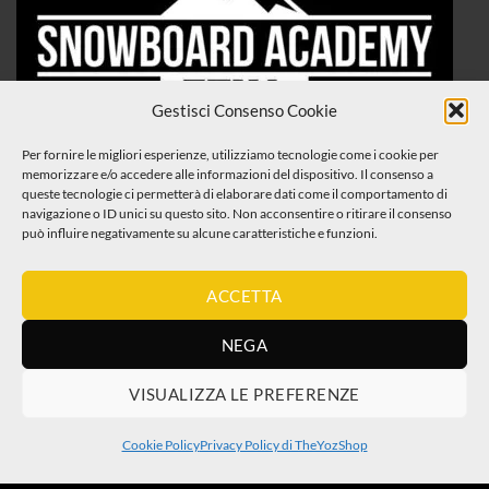
Gestisci Consenso Cookie
Per fornire le migliori esperienze, utilizziamo tecnologie come i cookie per
memorizzare e/o accedere alle informazioni del dispositivo. Il consenso a
queste tecnologie ci permetterà di elaborare dati come il comportamento di
navigazione o ID unici su questo sito. Non acconsentire o ritirare il consenso
può influire negativamente su alcune caratteristiche e funzioni.
ACCETTA
NEGA
VISUALIZZA LE PREFERENZE
Visa
MasterCard
Maestro
PayPal
Klarna
CartaSi
Cookie Policy
Privacy Policy di TheYozShop
Copyright 2026 ©
Yoz di Chiara Orazio P.Iva 03374820839