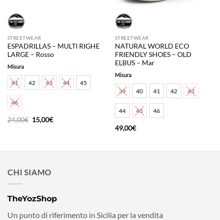
STREETWEAR
STREETWEAR
ESPADRILLAS – MULTI RIGHE
NATURAL WORLD ECO
LARGE – Rosso
FRIENDLY SHOES – OLD
ELBUS – Mar
Misura
Misura
41
42
43
44
45
39
40
41
42
43
46
44
45
46
Il
Il
24,00
€
15,00
€
prezzo
prezzo
49,00
€
originale
attuale
era:
è:
24,00€.
15,00€.
CHI SIAMO
TheYozShop
Un punto di riferimento in Sicilia per la vendita