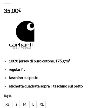
35,00
€
100% jersey di puro cotone, 175 g/m²
regular fit
taschino sul petto
etichetta quadrata sopra il taschino sul petto
Taglia
XS
S
M
L
XL