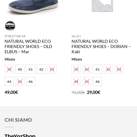
STREETWEAR
SALDI
NATURAL WORLD ECO
NATURAL WORLD ECO
FRIENDLY SHOES – OLD
FRIENDLY SHOES – DORIAN –
ELBUS – Mar
Kaki
Misura
Misura
39
40
41
42
43
39
40
41
42
43
44
45
46
44
45
46
Il
Il
49,00
€
45,00
€
29,00
€
prezzo
prezzo
originale
attuale
era:
è:
45,00€.
29,00€.
CHI SIAMO
TheYozShop