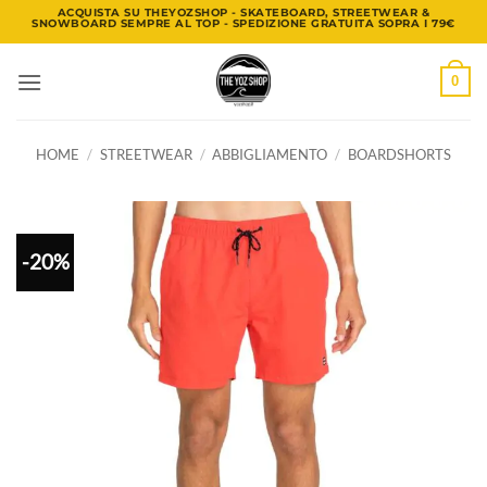
Salta
ACQUISTA SU THEYOZSHOP - SKATEBOARD, STREETWEAR &
SNOWBOARD SEMPRE AL TOP - SPEDIZIONE GRATUITA SOPRA I 79€
ai
contenuti
0
HOME
/
STREETWEAR
/
ABBIGLIAMENTO
/
BOARDSHORTS
-20%