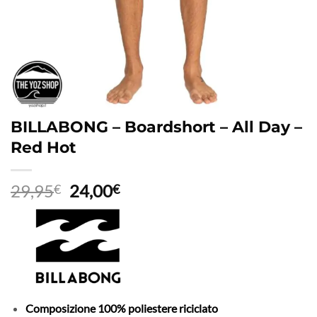
BILLABONG – Boardshort – All Day –
Red Hot
Il
Il
29,95
24,00
€
€
prezzo
prezzo
originale
attuale
era:
è:
29,95€.
24,00€.
Composizione
100% poliestere riciclato