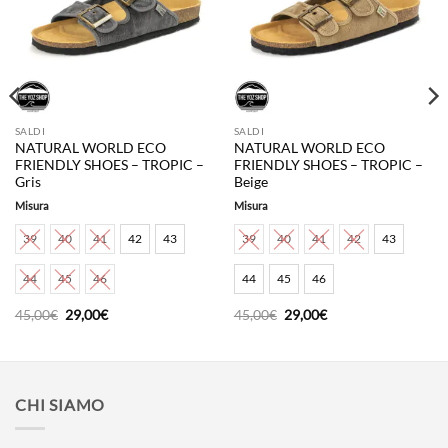
SALDI
SALDI
NATURAL WORLD ECO
NATURAL WORLD ECO
FRIENDLY SHOES – TROPIC –
FRIENDLY SHOES – TROPIC –
Gris
Beige
Misura
Misura
39
40
41
42
43
39
40
41
42
43
44
45
46
44
45
46
Il
Il
Il
Il
45,00
€
29,00
€
45,00
€
29,00
€
prezzo
prezzo
prezzo
prezzo
originale
attuale
originale
attuale
era:
è:
era:
è:
45,00€.
29,00€.
45,00€.
29,00€.
CHI SIAMO