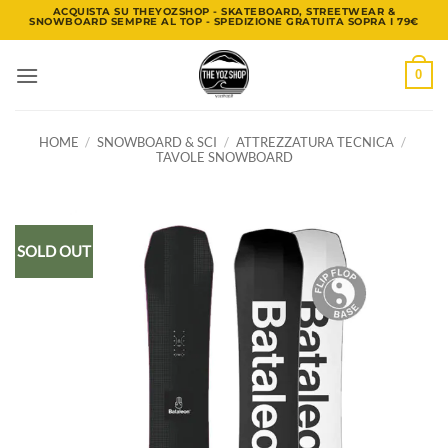
Salta
ACQUISTA SU THEYOZSHOP - SKATEBOARD, STREETWEAR &
SNOWBOARD SEMPRE AL TOP - SPEDIZIONE GRATUITA SOPRA I 79€
ai
contenuti
0
HOME
/
SNOWBOARD & SCI
/
ATTREZZATURA TECNICA
/
TAVOLE SNOWBOARD
SOLD OUT