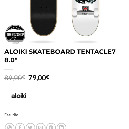
ALOIKI SKATEBOARD TENTACLE7
8.0″
Il
Il
89,90
79,00
€
€
prezzo
prezzo
originale
attuale
era:
è:
89,90€.
79,00€.
Esaurito