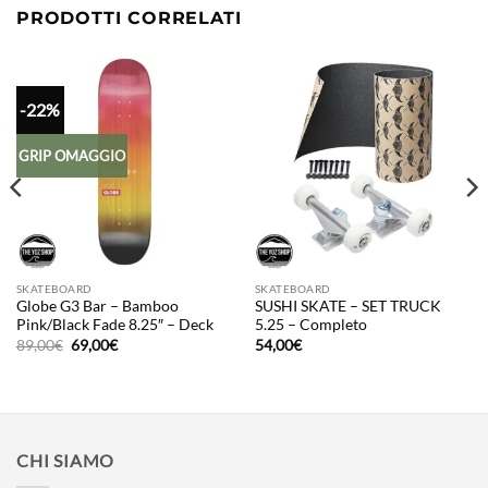
PRODOTTI CORRELATI
-22%
GRIP OMAGGIO
SKATEBOARD
SKATEBOARD
Globe G3 Bar – Bamboo
SUSHI SKATE – SET TRUCK
Pink/Black Fade 8.25″ – Deck
5.25 – Completo
Il
Il
89,00
€
69,00
€
54,00
€
prezzo
prezzo
originale
attuale
era:
è:
89,00€.
69,00€.
CHI SIAMO